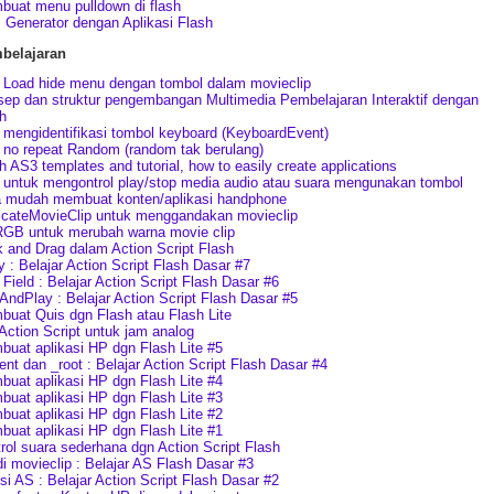
uat menu pulldown di flash
 Generator dengan Aplikasi Flash
belajaran
Load hide menu dengan tombol dalam movieclip
ep dan struktur pengembangan Multimedia Pembelajaran Interaktif dengan
h
mengidentifikasi tombol keyboard (KeyboardEvent)
no repeat Random (random tak berulang)
h AS3 templates and tutorial, how to easily create applications
untuk mengontrol play/stop media audio atau suara mengunakan tombol
 mudah membuat konten/aplikasi handphone
icateMovieClip untuk menggandakan movieclip
GB untuk merubah warna movie clip
k and Drag dalam Action Script Flash
y : Belajar Action Script Flash Dasar #7
 Field : Belajar Action Script Flash Dasar #6
AndPlay : Belajar Action Script Flash Dasar #5
uat Quis dgn Flash atau Flash Lite
 Action Script untuk jam analog
uat aplikasi HP dgn Flash Lite #5
ent dan _root : Belajar Action Script Flash Dasar #4
uat aplikasi HP dgn Flash Lite #4
uat aplikasi HP dgn Flash Lite #3
uat aplikasi HP dgn Flash Lite #2
uat aplikasi HP dgn Flash Lite #1
rol suara sederhana dgn Action Script Flash
i movieclip : Belajar AS Flash Dasar #3
si AS : Belajar Action Script Flash Dasar #2