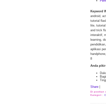
Pema
Keyword 
android, ac
tutorial fl
lite, tutori
and trick f
interaktif,
learning, d
pendidikan,
aplikasi pe
handphone,
8
Anda pikir
Duku
Bagi
Ting
Share
|
Di postkan
Kategori :
C