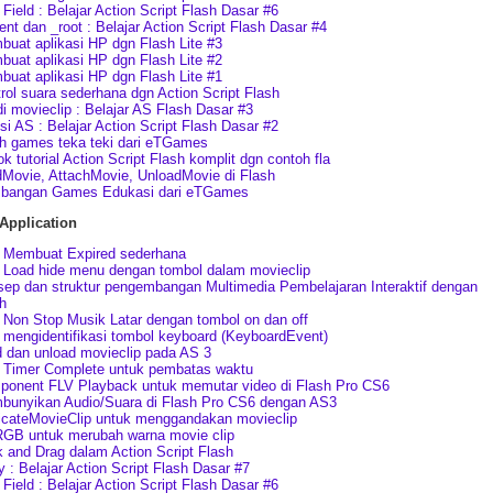
 Field : Belajar Action Script Flash Dasar #6
ent dan _root : Belajar Action Script Flash Dasar #4
uat aplikasi HP dgn Flash Lite #3
uat aplikasi HP dgn Flash Lite #2
uat aplikasi HP dgn Flash Lite #1
rol suara sederhana dgn Action Script Flash
i movieclip : Belajar AS Flash Dasar #3
si AS : Belajar Action Script Flash Dasar #2
h games teka teki dari eTGames
k tutorial Action Script Flash komplit dgn contoh fla
Movie, AttachMovie, UnloadMovie di Flash
bangan Games Edukasi dari eTGames
Application
 Membuat Expired sederhana
Load hide menu dengan tombol dalam movieclip
ep dan struktur pengembangan Multimedia Pembelajaran Interaktif dengan
h
Non Stop Musik Latar dengan tombol on dan off
mengidentifikasi tombol keyboard (KeyboardEvent)
 dan unload movieclip pada AS 3
 Timer Complete untuk pembatas waktu
onent FLV Playback untuk memutar video di Flash Pro CS6
bunyikan Audio/Suara di Flash Pro CS6 dengan AS3
icateMovieClip untuk menggandakan movieclip
GB untuk merubah warna movie clip
k and Drag dalam Action Script Flash
y : Belajar Action Script Flash Dasar #7
 Field : Belajar Action Script Flash Dasar #6