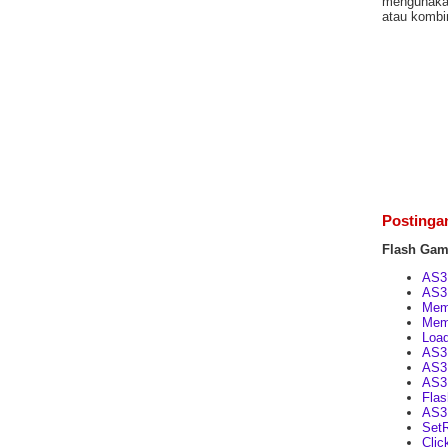
mengunakan
atau kombin
Postinga
Flash Ga
AS3
AS3 
Mem
Mem
Load
AS3
AS3 
AS3 
Flas
AS3 
SetR
Clic