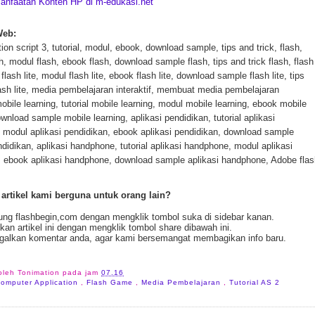
nfaatan Konten HP di m-edukasi.net
Web:
tion script 3, tutorial, modul, ebook, download sample, tips and trick, flash,
ash, modul flash, ebook flash, download sample flash, tips and trick flash, flash
al flash lite, modul flash lite, ebook flash lite, download sample flash lite, tips
lash lite, media pembelajaran interaktif, membuat media pembelajaran
 mobile learning, tutorial mobile learning, modul mobile learning, ebook mobile
ownload sample mobile learning, aplikasi pendidikan, tutorial aplikasi
 modul aplikasi pendidikan, ebook aplikasi pendidikan, download sample
ndidikan, aplikasi handphone, tutorial aplikasi handphone, modul aplikasi
 ebook aplikasi handphone, download sample aplikasi handphone, Adobe flas
 artikel kami berguna untuk orang lain?
ng flashbegin,com dengan mengklik tombol suka di sidebar kanan.
kan artikel ini dengan mengklik tombol share dibawah ini.
galkan komentar anda, agar kami bersemangat membagikan info baru.
 oleh
Tonimation
pada jam
07.16
omputer Application
,
Flash Game
,
Media Pembelajaran
,
Tutorial AS 2