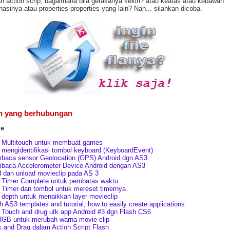
 action scrip, bagaimana bila gerakanya kekiri? atau keatas atau kebawah
asinya atau properties properties yang lain? Nah... silahkan dicoba.
n yang berhubungan
me
 Multitouch untuk membuat games
mengidentifikasi tombol keyboard (KeyboardEvent)
baca sensor Geolocation (GPS) Android dgn AS3
baca Accelerometer Device Android dengan AS3
 dan unload movieclip pada AS 3
 Timer Complete untuk pembatas waktu
Timer dan tombol untuk mereset timernya
depth untuk menaikkan layer movieclip
h AS3 templates and tutorial, how to easily create applications
Touch and drug utk app Android #3 dgn Flash CS6
GB untuk merubah warna movie clip
k and Drag dalam Action Script Flash