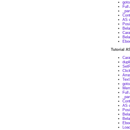
goto
Full
_par
Cont
AS d
Posi
Bela
Cara
Bela
Eboo
Tutorial A
Cara
dupl
SetR
Clic
Arra
Text
goto
Memb
Full
_par
Cont
AS d
Posi
Bela
Bela
Eboo
Load