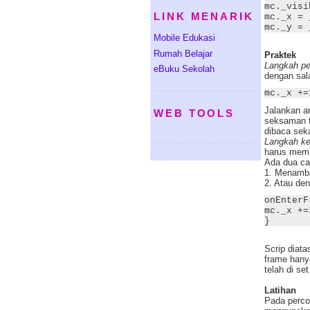
mc._visi
LINK MENARIK
mc._x = 
mc._y = 
Mobile Edukasi
Rumah Belajar
Praktek
Langkah pe
eBuku Sekolah
dengan sala
mc._x +=
Jalankan a
WEB TOOLS
seksaman t
dibaca seka
Langkah ke
harus membu
Ada dua ca
1. Menamba
2. Atau de
onEnterF
mc._x +=
}
Scrip diat
frame hany
telah di se
Latihan
Pada perco