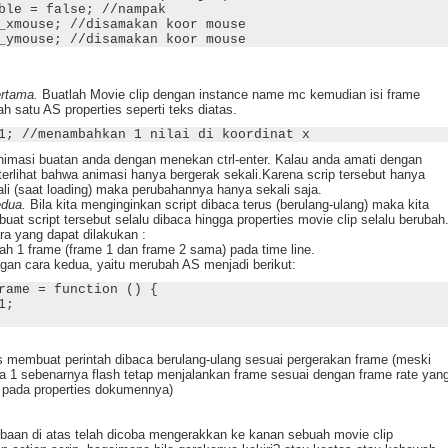
ble = false; //nampak
_xmouse; //disamakan koor mouse
_ymouse; //disamakan koor mouse
rtama.
Buatlah Movie clip dengan instance name mc kemudian isi frame
h satu AS properties seperti teks diatas.
1; //menambahkan 1 nilai di koordinat x
nimasi buatan anda dengan menekan ctrl-enter. Kalau anda amati dengan
erlihat bahwa animasi hanya bergerak sekali.Karena scrip tersebut hanya
li (saat loading) maka perubahannya hanya sekali saja.
dua.
Bila kita menginginkan script dibaca terus (berulang-ulang) maka kita
at script tersebut selalu dibaca hingga properties movie clip selalu berubah
ra yang dapat dilakukan :
h 1 frame (frame 1 dan frame 2 sama) pada time line.
ngan cara kedua, yaitu merubah AS menjadi berikut:
rame = function () {
1;
as membuat perintah dibaca berulang-ulang sesuai pergerakan frame (meski
a 1 sebenarnya flash tetap menjalankan frame sesuai dengan frame rate yan
t pada properties dokumennya)
baan di atas telah dicoba mengerakkan ke kanan sebuah movie clip