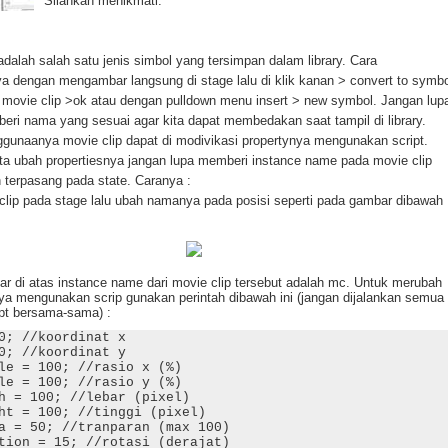
Silahkan menikmati.
adalah salah satu jenis simbol yang tersimpan dalam library. Cara
 dengan mengambar langsung di stage lalu di klik kanan > convert to symbo
pe movie clip >ok atau dengan pulldown menu insert > new symbol. Jangan lup
eri nama yang sesuai agar kita dapat membedakan saat tampil di library.
gunaanya movie clip dapat di modivikasi propertynya mengunakan script.
ta ubah propertiesnya jangan lupa memberi instance name pada movie clip
 terpasang pada state. Caranya :
 clip pada stage lalu ubah namanya pada posisi seperti pada gambar dibawah
r di atas instance name dari movie clip tersebut adalah mc. Untuk merubah
nya mengunakan scrip gunakan perintah dibawah ini (jangan dijalankan semua
ipt bersama-sama) :
0; //koordinat x
0; //koordinat y
le = 100; //rasio x (%)
le = 100; //rasio y (%)
h = 100; //lebar (pixel)
ht = 100; //tinggi (pixel)
a = 50; //tranparan (max 100)
tion = 15; //rotasi (derajat)