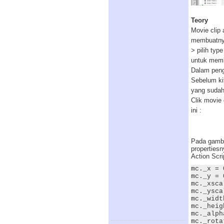
Teory
Movie clip 
membuatnya
> pilih ty
untuk memb
Dalam peng
Sebelum ki
yang sudah
Clik movie
ini :
Pada gamba
properties
Action Scr
mc._x = 
mc._y = 
mc._xsca
mc._ysca
mc._widt
mc._heig
mc._alph
mc._rota