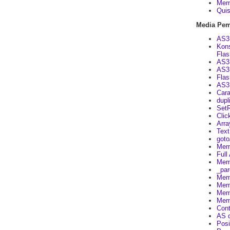
Memb
Quis
Media Pem
AS3 
Kons
Flas
AS3 
AS3 
Flas
AS3 
Cara
dupl
SetR
Clic
Arra
Text
goto
Memb
Full
Memb
_par
Memb
Memb
Memb
Memb
Cont
AS d
Posi