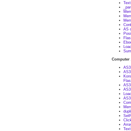
Text
_par
Memb
Memb
Memb
Cont
AS d
Posi
Flas
Eboo
Load
Sum
Computer 
AS3
AS3 
Kons
Flas
AS3 
AS3 
Load
AS3
Comp
Mem
dupl
SetR
Clic
Arra
Text