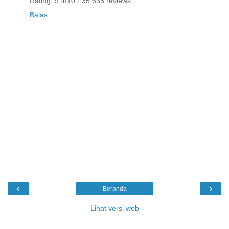
Rating: 9.4/10 · ‎35,635 reviews
Balas
‹
›
Beranda
Lihat versi web