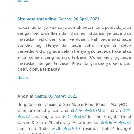
Balas
Situmorangreading
Selasa, 20 April, 2021
Kaka mau tanya kan saya pernah buat media pembelajaran
dengan bantuan flash dan dah jadi. didalamnya saya dah
masukkan vidio dan kirim ke dosen. Nah pada saat saya
donload lagi filenya dan saya buka filenya di laptop
berbeda. Vidio yg ada dalam filenya gak terbaca kaka atau
error cuman yang lainnya terbaca. Cuma vidio yg saya
masukkan itu gak terbaca. Kira2 itu gimana ya kaka biar
bisa vidionya terbaca?
Balas
Anonim
Sabtu, 05 Maret, 2022
Borgata Hotel Casino & Spa Map & Floor Plans - MapyRO
Compare hotel prices and
경기도 출장마사지
find an
춘천
출장샵
amazing price
진주 출장샵
for the Borgata Hotel
Casino & Spa in Atlantic City. View 6 photos
충청남도 출장샵
and read 1535
거제 출장안마
reviews. Hotel? trivago!