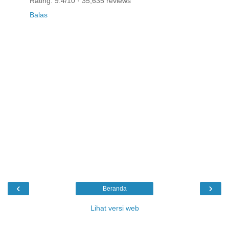
Rating: 9.4/10 · ‎35,635 reviews
Balas
‹
›
Beranda
Lihat versi web