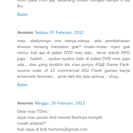
lho.
Balas
Anonim
Selasa, 07 Februari, 2012
mas, sbelumnya mw nanya-nanya. ada pembahasan
khusus tentang transition gak? muter-muter nyari gak
nemu, kali aja di paket DVD mas ada... terus teknik RPG
juga... hadoh.... syukur-syukur kalo di paket DVD mas juga
ada... dan yang terakhir klo mas punya, AS@ Game Pack:
source code of 12 commercial AS2 Flash games karya
emanuele feronato... amin deh klo ada semua... uhuy....
Balas
Anonim
Minggu, 26 Februari, 2012
Dear mas TOmi,'
saya mau pesan dvd tutorial flashnya kumplit
masih adakah?
hub saya di bob.hartanto@gmail.com