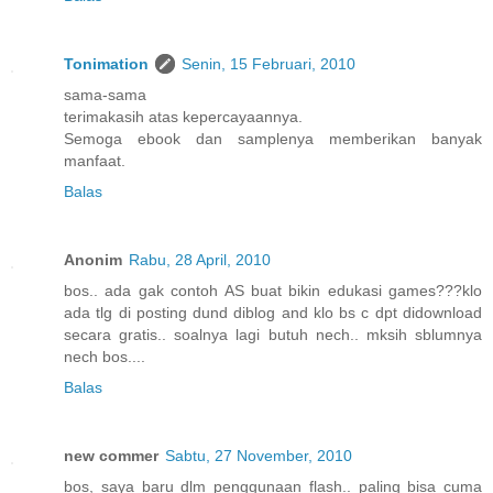
Tonimation
Senin, 15 Februari, 2010
sama-sama
terimakasih atas kepercayaannya.
Semoga ebook dan samplenya memberikan banyak
manfaat.
Balas
Anonim
Rabu, 28 April, 2010
bos.. ada gak contoh AS buat bikin edukasi games???klo
ada tlg di posting dund diblog and klo bs c dpt didownload
secara gratis.. soalnya lagi butuh nech.. mksih sblumnya
nech bos....
Balas
new commer
Sabtu, 27 November, 2010
bos, saya baru dlm penggunaan flash.. paling bisa cuma