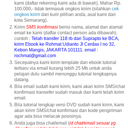
kami (daftar rekening kami ada di bawah). Mahar Rp.
100.000,- tidak termasuk ongkos kirim (silahkan
cek
ongkos kirim
dari kurir pilihan anda, asal kami dari
kota Semarang).
Kirim
SMS konfirmasi
berisi nama, alamat dan alamat
email ke kami (daftar contact person ada dibawah).
contoh :
Telah transfer 118 rb dari Suprapto ke BCA,
kirim Ebook ke Rohmat Udianto Jl Cerdas I no 32,
Kebon Mangis, JAKARTA 101111. email :
rochmat@gmail.com
Secepatnya kami kirim template dan ebook tutorial
terbaru via email kurang lebih 25 Mb untuk anda
pelajari dulu sambil menunggu tutorial lengkapnya
datang.
Bila email sudah kami kirim, kami akan kirim SMS/chat
konfirmasi transefer sudah masuk dan kami telah kirim
email.
Bila tutorial lengkap versi DVD sudah kami kirim, kami
akan kirim SMS/chat konfirmasi dan kode pengiriman
agar ada bisa melacak posisinya.
Anda juga bisa chat/email (
id chat/email sesuai yg