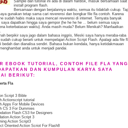
Sample dan tutorial ini ada di dalam hardisk, masuk bersamaan saat
install program flash.
Bersamaan dengan berjalannya waktu, semua itu tidaklah cukup. Tap
aya gunakan tetap sama cari reverensi dan bongkar file fla contoh. Karena
ine sudah habis maka saya mencari reverensi di internet.
Ternyata banyak
g saya dapatkan hingga saya gempor (he he he he ... belum semua saya
arena keterbatasan waktu). Anda masih muda? Belum Menikah? Manfaatkan
.
nah berpikir saya jago dalam bahasa inggris, Meski saya hanya meraba-raba
i sudah cukup berarti untuk mempelajari Action Script Flash. Apalagi ada file f
di bedah dan dianalisa sendiri. Bahasa bukan kendala, hanya ketidakmauan
menghambat anda untuk menjadi pandai.
R EBOOK TUTORIAL, CONTOH FILE FLA YAN
DAPATKAN DAN KUMPULAN KARYA SAYA
AI BERIKUT:
rta Fla
on Script 3 Bible
h Actionscript tutorial
h Apps For Mobile Devices
sh CS 3 For Dummies
dation Flash CS3 for Designers
ation Action Script 3
ning Action Script3
ct Oriented Action Scriot For Flash8