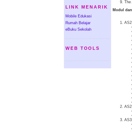
The 
LINK MENARIK
Modul dan
Mobile Edukasi
AS2
Rumah Belajar
eBuku Sekolah
WEB TOOLS
AS2
AS3