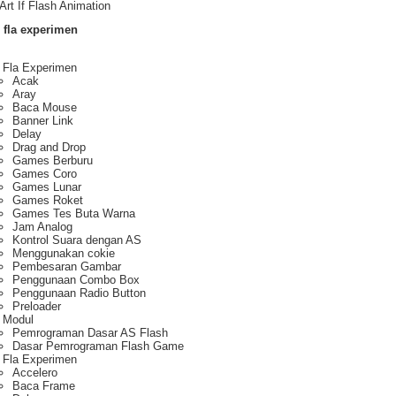
Art If Flash Animation
 fla experimen
 Fla Experimen
Acak
Aray
Baca Mouse
Banner Link
Delay
Drag and Drop
Games Berburu
Games Coro
Games Lunar
Games Roket
Games Tes Buta Warna
Jam Analog
Kontrol Suara dengan AS
Menggunakan cokie
Pembesaran Gambar
Penggunaan Combo Box
Penggunaan Radio Button
Preloader
 Modul
Pemrograman Dasar AS Flash
Dasar Pemrograman Flash Game
 Fla Experimen
Accelero
Baca Frame