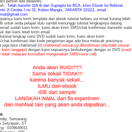
act person ada dibawah).
oh :
Telah transfer 118 rb dari Suprapto ke BCA, kirim Ebook ke Rohmat
nto Jl Cerdas I no 32, Kebon Mangis, JAKARTA 101111. email :
hmat@gmail.com
patnya kami kirim template dan ebook tutorial terbaru via email kurang lebih
b untuk anda pelajari dulu sambil menunggu tutorial lengkapnya datang.
 email sudah kami kirim, kami akan kirim SMS/chat konfirmasi transefer suda
k dan kami telah kirim email.
 tutorial lengkap versi DVD sudah kami kirim, kami akan kirim
chat konfirmasi dan kode pengiriman agar ada bisa melacak posisinya.
 juga bisa chat/email (
id chat/email sesuai yg dikonfirmasi bila tidak sesuai
k kami tanggapi
) dengan kami sepuasnya berhubungan dengan isi DVD (
maaf
 tidak melayani konsultasi mengunakan SMS/voice call
).
Anda akan RUGI???
Sama sekali TIDAK!!!
karena banyak sekali...
ILMU dari ebook
IDE dari sample
LANGKAH AWAL dari fla experimen
dan manfaat lain yang akan anda dapatkan...
46
ndip, Semarang
i Setyawan, ST
ng : 0109649011