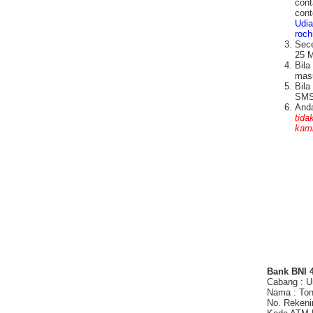
cont
cont
Udia
roc
Sece
25 M
Bila
masu
Bila
SMS/
Anda
tida
kami
Bank BNI 
Cabang : U
Nama : Ton
No. Rekeni