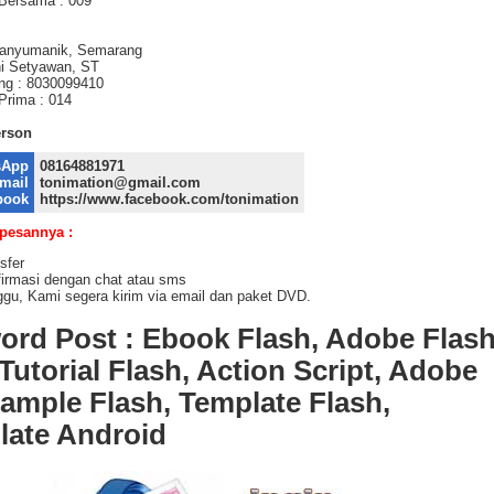
Bersama : 009
Banyumanik, Semarang
i Setyawan, ST
ng : 8030099410
rima : 014
erson
sApp
08164881971
mail
tonimation@gmail.com
book
https://www.facebook.com/tonimation
 pesannya :
sfer
irmasi dengan chat atau sms
gu, Kami segera kirim via email dan paket DVD.
ord Post : Ebook Flash, Adobe Flas
Tutorial Flash, Action Script, Adobe
Sample Flash, Template Flash,
late Android