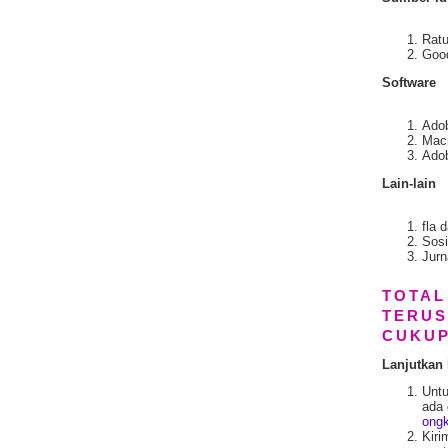
Ratu
Goo
Software
Adob
Macr
Ado
Lain-lain
fla 
Sosi
Jurn
TOTAL
TERUS
CUKUP
Lanjutkan 
Unt
ada 
ongk
Kir