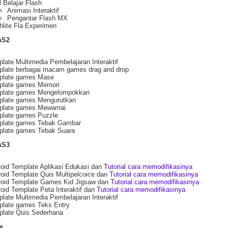
 Belajar Flash
Animasi Interaktif
Pengantar Flash MX
hlite Fla Experimen
AS2
late Multimedia Pembelajaran Interaktif
late berbagai macam games drag and drop
plate games Mase
plate games Memori
plate games Mengelompokkan
plate games Mengurutkan
plate games Mewarnai
plate games Puzzle
plate games Tebak Gambar
plate games Tebak Suara
AS3
oid Template Aplikasi Edukasi dan
Tutorial cara memodifikasinya
oid Template Quis Multipelcoice dan
Tutorial cara memodifikasinya
roid Template Games Kid Jigsaw dan
Tutorial cara memodifikasinya
oid Template Peta Interaktif dan
Tutorial cara memodifikasinya
late Multimedia Pembelajaran Interaktif
plate games Teks Entry
plate Quis Sederhana
e