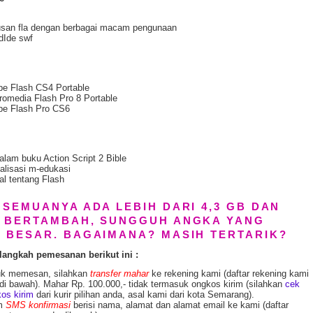
san fla dengan berbagai macam pengunaan
dIde swf
e Flash CS4 Portable
omedia Flash Pro 8 Portable
be Flash Pro CS6
dalam buku Action Script 2 Bible
alisasi m-edukasi
al tentang Flash
 SEMUANYA ADA LEBIH DARI 4,3 GB DAN
 BERTAMBAH, SUNGGUH ANGKA YANG
 BESAR. BAGAIMANA? MASIH TERTARIK?
langkah pemesanan berikut ini :
uk memesan, silahkan
transfer mahar
ke rekening kami (daftar rekening kami
di bawah). Mahar Rp. 100.000,- tidak termasuk ongkos kirim (silahkan
cek
os kirim
dari kurir pilihan anda, asal kami dari kota Semarang).
im
SMS konfirmasi
berisi nama, alamat dan alamat email ke kami (daftar