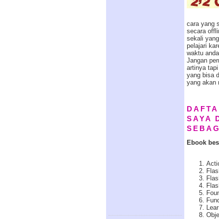
cara yang s
secara offl
sekali yan
pelajari k
waktu anda
Jangan per
artinya tap
yang bisa 
yang akan 
DAFTA
SAYA 
SEBAG
Ebook bese
Acti
Flas
Flas
Fla
Foun
Fund
Lear
Obje