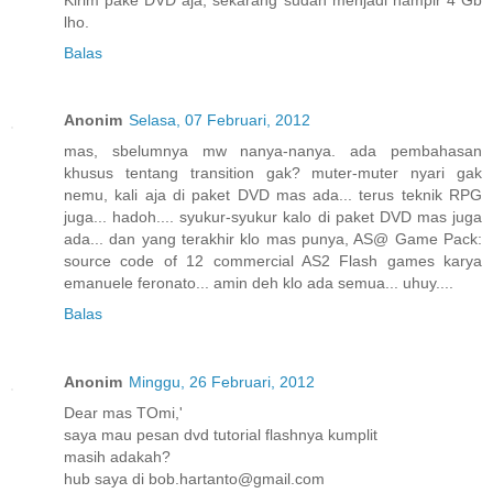
lho.
Balas
Anonim
Selasa, 07 Februari, 2012
mas, sbelumnya mw nanya-nanya. ada pembahasan
khusus tentang transition gak? muter-muter nyari gak
nemu, kali aja di paket DVD mas ada... terus teknik RPG
juga... hadoh.... syukur-syukur kalo di paket DVD mas juga
ada... dan yang terakhir klo mas punya, AS@ Game Pack:
source code of 12 commercial AS2 Flash games karya
emanuele feronato... amin deh klo ada semua... uhuy....
Balas
Anonim
Minggu, 26 Februari, 2012
Dear mas TOmi,'
saya mau pesan dvd tutorial flashnya kumplit
masih adakah?
hub saya di bob.hartanto@gmail.com