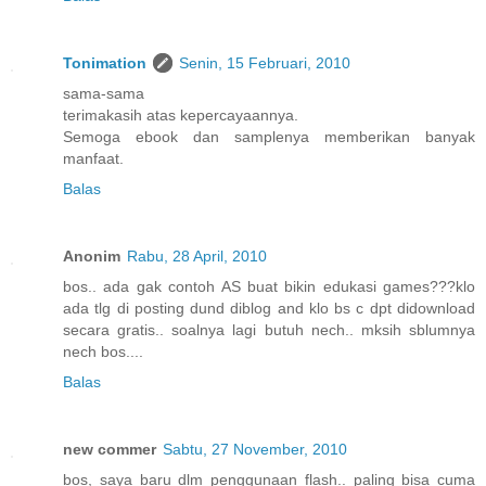
Tonimation
Senin, 15 Februari, 2010
sama-sama
terimakasih atas kepercayaannya.
Semoga ebook dan samplenya memberikan banyak
manfaat.
Balas
Anonim
Rabu, 28 April, 2010
bos.. ada gak contoh AS buat bikin edukasi games???klo
ada tlg di posting dund diblog and klo bs c dpt didownload
secara gratis.. soalnya lagi butuh nech.. mksih sblumnya
nech bos....
Balas
new commer
Sabtu, 27 November, 2010
bos, saya baru dlm penggunaan flash.. paling bisa cuma