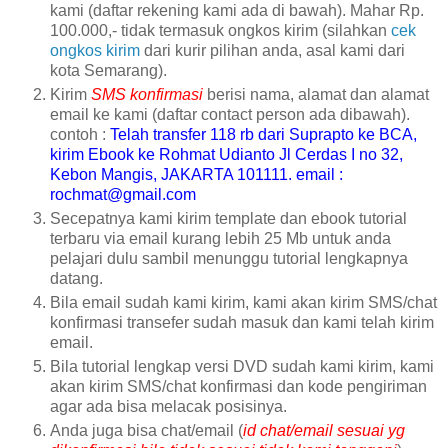
kami (daftar rekening kami ada di bawah). Mahar Rp.
100.000,- tidak termasuk ongkos kirim (silahkan
cek
ongkos kirim
dari kurir pilihan anda, asal kami dari
kota Semarang).
Kirim
SMS konfirmasi
berisi nama, alamat dan alamat
email ke kami (daftar contact person ada dibawah).
contoh :
Telah transfer 118 rb dari Suprapto ke BCA,
kirim Ebook ke Rohmat Udianto Jl Cerdas I no 32,
Kebon Mangis, JAKARTA 101111. email :
rochmat@gmail.com
Secepatnya kami kirim template dan ebook tutorial
terbaru via email kurang lebih 25 Mb untuk anda
pelajari dulu sambil menunggu tutorial lengkapnya
datang.
Bila email sudah kami kirim, kami akan kirim SMS/chat
konfirmasi transefer sudah masuk dan kami telah kirim
email.
Bila tutorial lengkap versi DVD sudah kami kirim, kami
akan kirim SMS/chat konfirmasi dan kode pengiriman
agar ada bisa melacak posisinya.
Anda juga bisa chat/email (
id chat/email sesuai yg