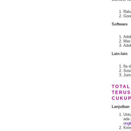
Ratu
Goo
Software
Adob
Macr
Ado
Lain-lain
fla 
Sosi
Jurn
TOTAL
TERUS
CUKUP
Lanjutkan 
Unt
ada 
ongk
Kir