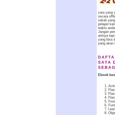
cara yang s
secara offl
sekali yan
pelajari k
waktu anda
Jangan per
artinya tap
yang bisa 
yang akan 
DAFTA
SAYA 
SEBAG
Ebook bese
Acti
Flas
Flas
Fla
Foun
Fund
Lear
Obje