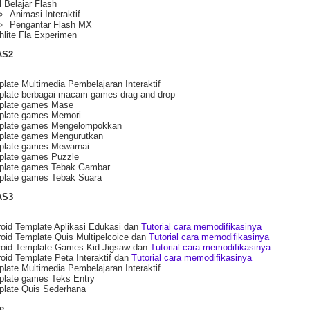
 Belajar Flash
Animasi Interaktif
Pengantar Flash MX
hlite Fla Experimen
AS2
late Multimedia Pembelajaran Interaktif
late berbagai macam games drag and drop
plate games Mase
plate games Memori
plate games Mengelompokkan
plate games Mengurutkan
plate games Mewarnai
plate games Puzzle
plate games Tebak Gambar
plate games Tebak Suara
AS3
oid Template Aplikasi Edukasi dan
Tutorial cara memodifikasinya
oid Template Quis Multipelcoice dan
Tutorial cara memodifikasinya
roid Template Games Kid Jigsaw dan
Tutorial cara memodifikasinya
oid Template Peta Interaktif dan
Tutorial cara memodifikasinya
late Multimedia Pembelajaran Interaktif
plate games Teks Entry
plate Quis Sederhana
e