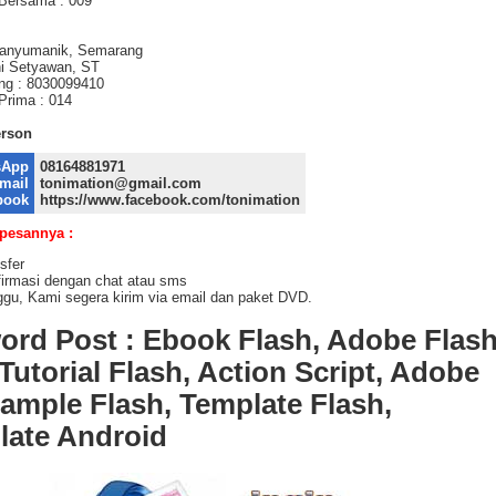
Bersama : 009
Banyumanik, Semarang
i Setyawan, ST
ng : 8030099410
rima : 014
erson
sApp
08164881971
mail
tonimation@gmail.com
book
https://www.facebook.com/tonimation
 pesannya :
sfer
irmasi dengan chat atau sms
gu, Kami segera kirim via email dan paket DVD.
ord Post : Ebook Flash, Adobe Flas
Tutorial Flash, Action Script, Adobe
Sample Flash, Template Flash,
late Android