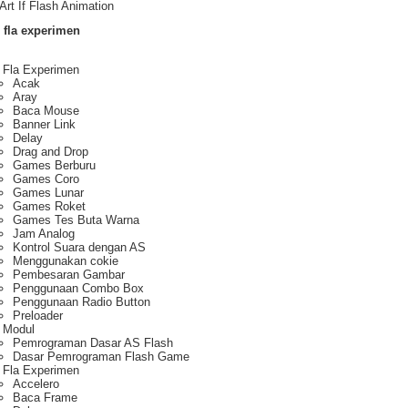
Art If Flash Animation
 fla experimen
 Fla Experimen
Acak
Aray
Baca Mouse
Banner Link
Delay
Drag and Drop
Games Berburu
Games Coro
Games Lunar
Games Roket
Games Tes Buta Warna
Jam Analog
Kontrol Suara dengan AS
Menggunakan cokie
Pembesaran Gambar
Penggunaan Combo Box
Penggunaan Radio Button
Preloader
 Modul
Pemrograman Dasar AS Flash
Dasar Pemrograman Flash Game
 Fla Experimen
Accelero
Baca Frame