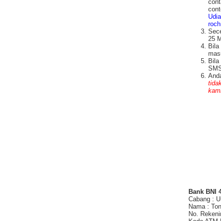
cont
cont
Udia
roc
Sece
25 M
Bila
masu
Bila
SMS/
Anda
tida
kami
Bank BNI 
Cabang : U
Nama : Ton
No. Rekeni