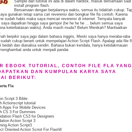
Sample dan tutorial ini ada di dalam hardisk, masuk bersamaan saat
install program flash.
Bersamaan dengan berjalannya waktu, semua itu tidaklah cukup. Tap
aya gunakan tetap sama cari reverensi dan bongkar file fla contoh. Karena
ine sudah habis maka saya mencari reverensi di internet.
Ternyata banyak
g saya dapatkan hingga saya gempor (he he he he ... belum semua saya
arena keterbatasan waktu). Anda masih muda? Belum Menikah? Manfaatkan
.
nah berpikir saya jago dalam bahasa inggris, Meski saya hanya meraba-raba
i sudah cukup berarti untuk mempelajari Action Script Flash. Apalagi ada file f
di bedah dan dianalisa sendiri. Bahasa bukan kendala, hanya ketidakmauan
menghambat anda untuk menjadi pandai.
R EBOOK TUTORIAL, CONTOH FILE FLA YAN
DAPATKAN DAN KUMPULAN KARYA SAYA
AI BERIKUT:
rta Fla
on Script 3 Bible
h Actionscript tutorial
h Apps For Mobile Devices
sh CS 3 For Dummies
dation Flash CS3 for Designers
ation Action Script 3
ning Action Script3
ct Oriented Action Scriot For Flash8