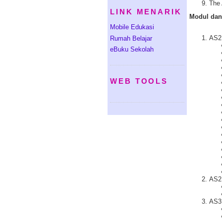
The 
LINK MENARIK
Modul dan
Mobile Edukasi
AS2
Rumah Belajar
eBuku Sekolah
WEB TOOLS
AS2
AS3