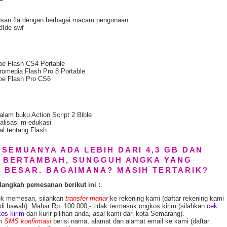
san fla dengan berbagai macam pengunaan
dIde swf
e Flash CS4 Portable
omedia Flash Pro 8 Portable
be Flash Pro CS6
dalam buku Action Script 2 Bible
alisasi m-edukasi
al tentang Flash
 SEMUANYA ADA LEBIH DARI 4,3 GB DAN
 BERTAMBAH, SUNGGUH ANGKA YANG
 BESAR. BAGAIMANA? MASIH TERTARIK?
langkah pemesanan berikut ini :
uk memesan, silahkan
transfer mahar
ke rekening kami (daftar rekening kami
di bawah). Mahar Rp. 100.000,- tidak termasuk ongkos kirim (silahkan
cek
os kirim
dari kurir pilihan anda, asal kami dari kota Semarang).
im
SMS konfirmasi
berisi nama, alamat dan alamat email ke kami (daftar