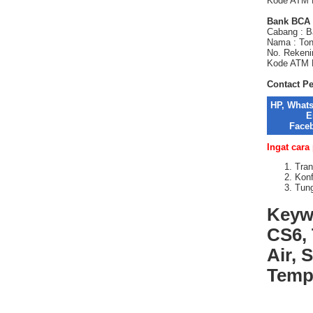
Kode ATM 
Bank BCA
Cabang : 
Nama : Ton
No. Rekeni
Kode ATM P
Contact P
HP, What
E
Face
Ingat cara
Tran
Konf
Tung
Keyw
CS6, 
Air, 
Temp