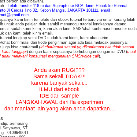
act person ada dibawah).
oh :
Telah transfer 118 rb dari Suprapto ke BCA, kirim Ebook ke Rohmat
nto Jl Cerdas I no 32, Kebon Mangis, JAKARTA 101111. email :
hmat@gmail.com
patnya kami kirim template dan ebook tutorial terbaru via email kurang lebih
b untuk anda pelajari dulu sambil menunggu tutorial lengkapnya datang.
 email sudah kami kirim, kami akan kirim SMS/chat konfirmasi transefer suda
k dan kami telah kirim email.
 tutorial lengkap versi DVD sudah kami kirim, kami akan kirim
chat konfirmasi dan kode pengiriman agar ada bisa melacak posisinya.
 juga bisa chat/email (
id chat/email sesuai yg dikonfirmasi bila tidak sesuai
k kami tanggapi
) dengan kami sepuasnya berhubungan dengan isi DVD (
maaf
 tidak melayani konsultasi mengunakan SMS/voice call
).
Anda akan RUGI???
Sama sekali TIDAK!!!
karena banyak sekali...
ILMU dari ebook
IDE dari sample
LANGKAH AWAL dari fla experimen
dan manfaat lain yang akan anda dapatkan...
46
ndip, Semarang
i Setyawan, ST
ng : 0109649011